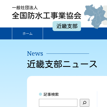
一
般
社
近
団
畿
法
ホーム
支
人
部
全
国
News
防
水
近畿支部ニュース
工
事
業
協
会
記事検索
検