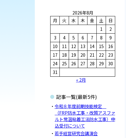
索
2026年8月
月
火
水
木
金
土
日
1
2
3
4
5
6
7
8
9
10
11
12
13
14
15
16
17
18
19
20
21
22
23
24
25
26
27
28
29
30
31
« 2月
記事一覧(最新5件)
令和８年度前期技能検定
（FRP防水工事・改質アスファ
ルト常温粘着工法防水工事）申
込受付について
若手経営研究会講演会