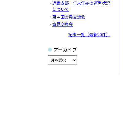
近畿支部 年末年始の運営状況
について
第４回会員交流会
意見交換会
記事一覧（最新20件）
アーカイブ
ア
ー
カ
イ
ブ