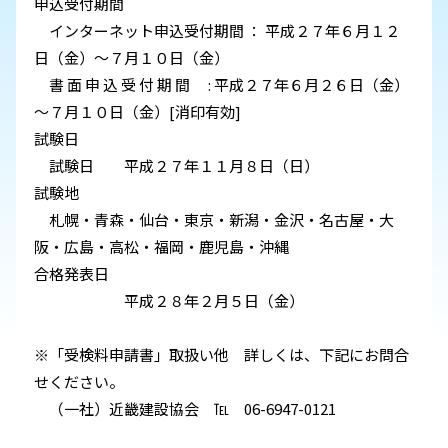
申込受付期間
インターネット申込受付期間 ： 平成２７年６月１２
日（金）～７月１０日（金）
書 面 申 込 受 付 期 間 : 平成２７年６月２６日（金）
～７月１０日（金）[消印有効]
試験日
試験日 平成２７年１１月８日（日）
試験地
札幌・青森・仙台・東京・新潟・金沢・名古屋・大
阪・広島・高松・福岡・鹿児島・沖縄
合格発表日
平成２８年２月５日（金）
※「受検料申請書」取扱い他 詳しくは、下記にお問合
せください。
（一社）近畿建設協会 ℡ 06-6947-0121