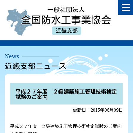
一
般
社
団
近
法
畿
人
支
全
部
国
News
防
近畿支部ニュース
水
工
事
業
平成２７年度 ２級建築施工管理技術検定
協
試験のご案内
会
更新日：2015年06月09日
平成２７年度 ２級建築施工管理技術検定試験のご案内