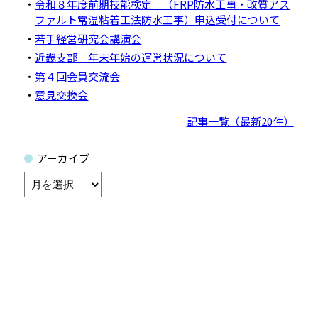
令和８年度前期技能検定 （FRP防水工事・改質アス
ファルト常温粘着工法防水工事）申込受付について
若手経営研究会講演会
近畿支部 年末年始の運営状況について
第４回会員交流会
意見交換会
記事一覧（最新20件）
アーカイブ
ア
ー
カ
イ
ブ
一般社団法人
全国防水工事業協会
＜近畿支部＞