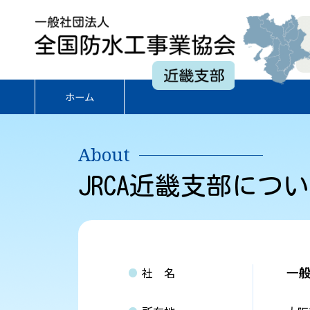
一
般
社
近
団
畿
法
ホーム
支
人
部
全
国
About
防
水
JRCA近畿支部につ
工
事
業
協
会
一般
社 名