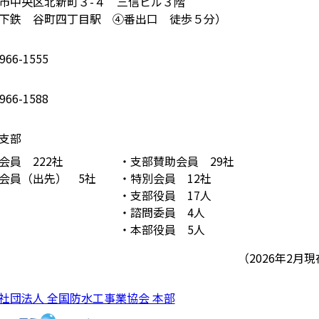
市中央区北新町３-４ 三信ビル３階
下鉄 谷町四丁目駅 ④番出口 徒歩５分）
966-1555
966-1588
支部
会員 222社
支部賛助会員 29社
会員（出先） 5社
特別会員 12社
支部役員 17人
諮問委員 4人
本部役員 5人
（2026年2月
社団法人 全国防水工事業協会 本部