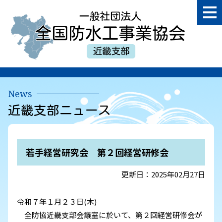
一
般
社
団
近
法
畿
人
支
全
部
国
News
防
近畿支部ニュース
水
工
事
業
若手経営研究会 第２回経営研修会
協
会
更新日：2025年02月27日
令和７年１月２３日(木)
全防協近畿支部会議室に於いて、第２回経営研修会が