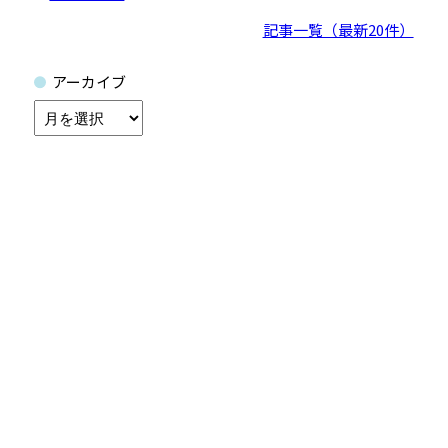
記事一覧（最新20件）
アーカイブ
ア
ー
カ
イ
ブ
一般社団法人
全国防水工事業協会
＜近畿支部＞