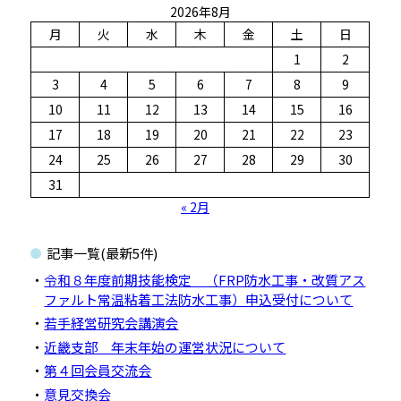
2026年8月
月
火
水
木
金
土
日
1
2
3
4
5
6
7
8
9
10
11
12
13
14
15
16
17
18
19
20
21
22
23
24
25
26
27
28
29
30
31
« 2月
記事一覧(最新5件)
令和８年度前期技能検定 （FRP防水工事・改質アス
ファルト常温粘着工法防水工事）申込受付について
若手経営研究会講演会
近畿支部 年末年始の運営状況について
第４回会員交流会
意見交換会