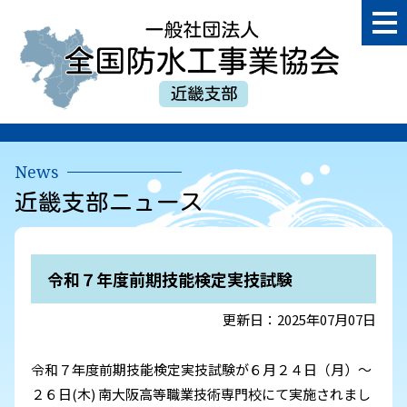
一
般
社
団
近
法
畿
人
支
全
部
国
News
防
近畿支部ニュース
水
工
事
業
令和７年度前期技能検定実技試験
協
会
更新日：2025年07月07日
令和７年度前期技能検定実技試験が６月２４日（月）～
２６日(木) 南大阪高等職業技術専門校にて実施されまし