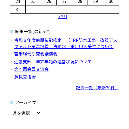
24
25
26
27
28
29
30
31
« 2月
記事一覧(最新5件)
令和８年度前期技能検定 （FRP防水工事・改質アス
ファルト常温粘着工法防水工事）申込受付について
若手経営研究会講演会
近畿支部 年末年始の運営状況について
第４回会員交流会
意見交換会
記事一覧（最新20件）
アーカイブ
ア
ー
カ